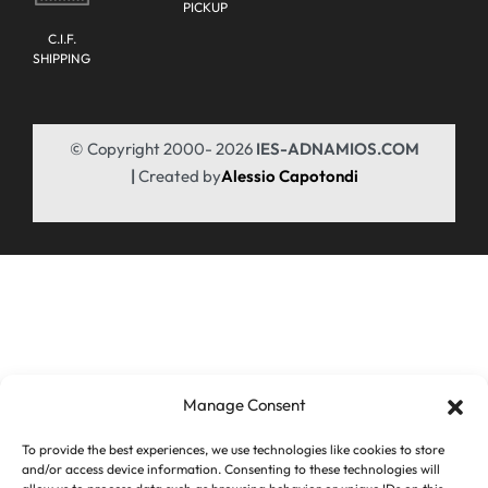
y el diseño seguro de estos kits, que contribuyen a un entorno de
PICKUP
trabajo más seguro. Para maximizar la eficacia y seguridad en
C.I.F.
el uso del andamiaje, se recomienda seguir las instrucciones de
SHIPPING
montaje, realizar inspecciones periódicas, y asegurar que todo
el equipo esté en buen estado antes de su utilización.
© Copyright 2000- 2026
IES-ADNAMIOS.COM
-1 marcos 18Kg
|
Created by
Alessio Capotondi
-2 cruzetas cortas
-1 crucetas lagas
Andamio a boccole en acero galvanizado
Manage Consent
To provide the best experiences, we use technologies like cookies to store
and/or access device information. Consenting to these technologies will