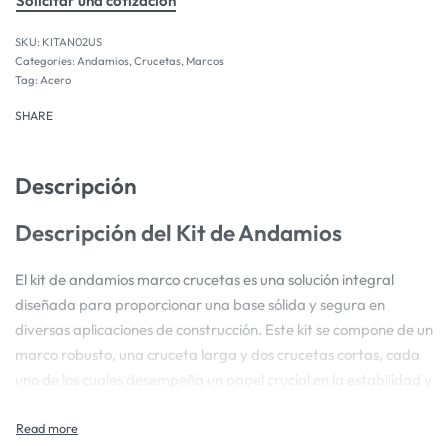
Solicitar una cotización
KITAN02US
Categories:
Andamios
,
Crucetas
,
Marcos
Tag:
Acero
SHARE
Descripción
Descripción del Kit de Andamios
El kit de andamios marco crucetas es una solución integral
diseñada para proporcionar una base sólida y segura en
diversas aplicaciones de construcción. Este kit se compone de un
marco robusto, una cruceta larga y dos crucetas cortas, cada
uno de los cuales desempeña un papel crucial en la estabilidad y
seguridad del sistema de andamiaje. El marco actúa como el
componente principal, brindando la estructura esencial que